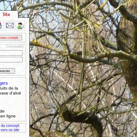
Connexion
gers
uits de la
base d'aloé
 de
en ligne
 du concept
 vers ce site