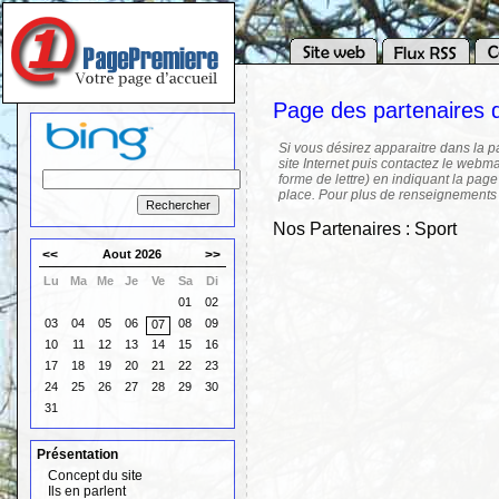
Page des partenaires
Si vous désirez apparaitre dans la p
site Internet puis contactez le webma
forme de lettre) en indiquant la page
place. Pour plus de renseignements
Nos Partenaires : Sport
<<
Aout 2026
>>
Lu
Ma
Me
Je
Ve
Sa
Di
01
02
03
04
05
06
08
09
07
10
11
12
13
14
15
16
17
18
19
20
21
22
23
24
25
26
27
28
29
30
31
Présentation
Concept du site
Ils en parlent