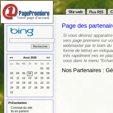
Page des partenai
Si vous désirez apparaitre
vers page premiere sur vot
webmaster par le biais du 
forme de lettre) en indiqua
très rapidment mis en pla
<<
Aout 2026
>>
vous dans le menu "Echang
Lu
Ma
Me
Je
Ve
Sa
Di
01
02
Nos Partenaires : G
03
04
05
07
08
09
06
10
11
12
13
14
15
16
17
18
19
20
21
22
23
24
25
26
27
28
29
30
31
Présentation
Concept du site
Ils en parlent