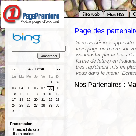
Page des partenai
Si vous désirez apparaitre
vers page premiere sur vot
webmaster par le biais du 
forme de lettre) en indiqua
très rapidment mis en pla
<<
Aout 2026
>>
vous dans le menu "Echang
Lu
Ma
Me
Je
Ve
Sa
Di
01
02
Nos Partenaires : M
03
04
05
06
07
09
08
10
11
12
13
14
15
16
17
18
19
20
21
22
23
24
25
26
27
28
29
30
31
Présentation
Concept du site
Ils en parlent