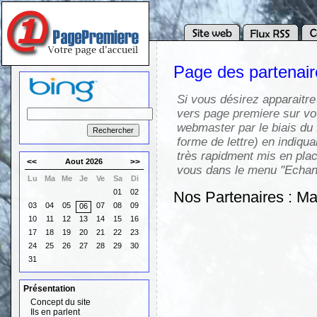
Page des partenai
Si vous désirez apparaitre
vers page premiere sur vot
webmaster par le biais du 
forme de lettre) en indiqua
très rapidment mis en pla
<<
Aout 2026
>>
vous dans le menu "Echang
Lu
Ma
Me
Je
Ve
Sa
Di
01
02
Nos Partenaires : M
03
04
05
07
08
09
06
10
11
12
13
14
15
16
17
18
19
20
21
22
23
24
25
26
27
28
29
30
31
Présentation
Concept du site
Ils en parlent