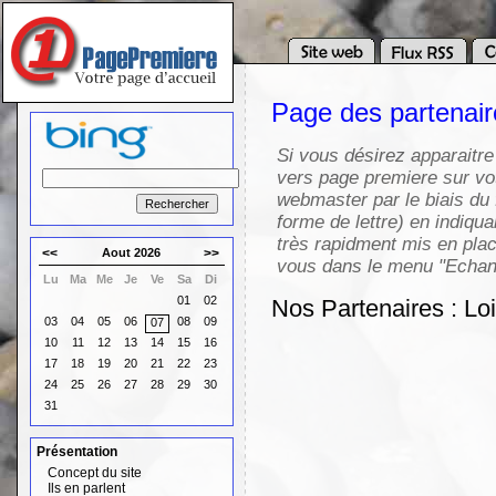
Page des partenai
Si vous désirez apparaitre
vers page premiere sur vot
webmaster par le biais du 
forme de lettre) en indiqua
très rapidment mis en pla
<<
Aout 2026
>>
vous dans le menu "Echang
Lu
Ma
Me
Je
Ve
Sa
Di
01
02
Nos Partenaires : Loi
03
04
05
06
08
09
07
10
11
12
13
14
15
16
17
18
19
20
21
22
23
24
25
26
27
28
29
30
31
Présentation
Concept du site
Ils en parlent