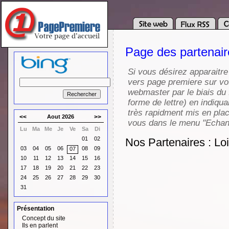
Page des partenai
Si vous désirez apparaitre
vers page premiere sur vot
webmaster par le biais du 
forme de lettre) en indiqua
très rapidment mis en pla
<<
Aout 2026
>>
vous dans le menu "Echang
Lu
Ma
Me
Je
Ve
Sa
Di
01
02
Nos Partenaires : Loi
03
04
05
06
08
09
07
10
11
12
13
14
15
16
17
18
19
20
21
22
23
24
25
26
27
28
29
30
31
Présentation
Concept du site
Ils en parlent