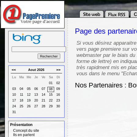
Page des partenai
Si vous désirez apparaitre
vers page premiere sur vot
webmaster par le biais du 
forme de lettre) en indiqua
très rapidment mis en pla
<<
Aout 2026
>>
vous dans le menu "Echang
Lu
Ma
Me
Je
Ve
Sa
Di
01
02
Nos Partenaires : Bo
03
04
05
06
07
09
08
10
11
12
13
14
15
16
17
18
19
20
21
22
23
24
25
26
27
28
29
30
31
Présentation
Concept du site
Ils en parlent